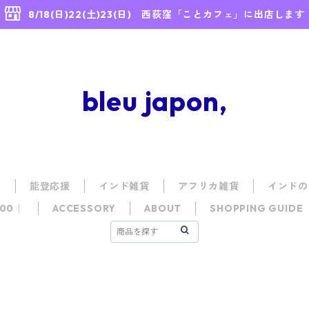
8/18(日)22(土)23(日) 西荻窪「ことカフェ」に出店します
bleu japon,
E
能登応援
インド雑貨
アフリカ雑貨
インドの
100｜
ACCESSORY
ABOUT
SHOPPING GUIDE