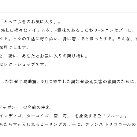
「とっておきのお気に入り」。
に共感した様々なアイテムを、-意味のあるこだわり-をコンセプトに
クト。日々の生活に寄り添い、身に着けるとほっとする。そんな、
お届けします。
と一緒に、あなたとお気に入りの架け橋に。
セレクトショップです。
に発生した能登半島地震、9月に発生した奥能登豪雨災害の復興のために
ブリュジャポン- の名前の由来
インディゴ、ターコイズ、空、海… を象徴する色「ブルー」。
もたらすと云われるヒーリングカラーに、フランス トリコロールの