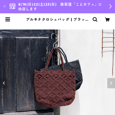
8/18(日)22(土)23(日) 西荻窪「ことカフェ」に
出店します
ブルキナクロシェバッグ | ブラック
| Rouge Africain | | bleu japon,