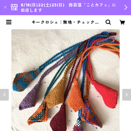
8/18(日)22(土)23(日) 西荻窪「ことカフェ」に
出店します
キークロシェ｜無地・チェック｜
［Project1000］ | bleu japon,