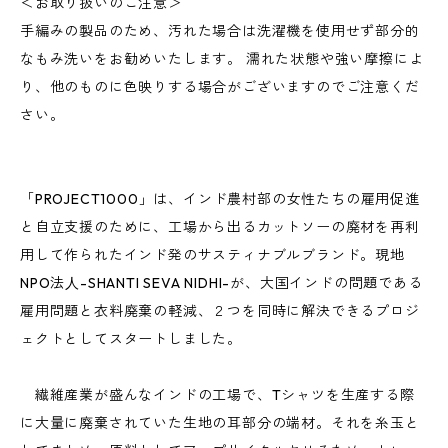
＜お取り扱いのご注意＞
手編みの製品のため、汚れた場合は洗濯機を使用せず部分的
なもみ洗いをお勧めいたします。 濡れた状態や強い摩擦によ
り、他のものに色映りする場合がございますのでご注意くだ
さい。
「PROJECT1000」は、インド農村部の女性たちの雇用促進
と自立支援のために、工場から出るカットソーの廃材を再利
用して作られたインド発のサスティナブルブランド。現地
NPO法⼈-SHANTI SEVA NIDHI-が、大国インドの問題である
雇用問題と衣料廃棄の軽減、２つを同時に解決できるプロジ
ェクトとしてスタートしました。
繊維産業が盛んなインドの工場で、Tシャツを生産する際
に大量に廃棄されていた生地の耳部分の端材。それを糸玉と