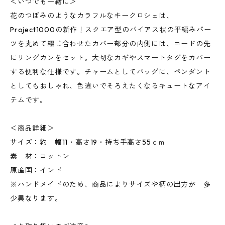
＜いつでも一緒に＞
花のつぼみのようなカラフルなキークロシェは、
Project1000の新作！スクエア型のバイアス状の平編みパー
ツを丸めて綴じ合わせたカバー部分の内側には、コードの先
にリングカンをセット。大切なカギやスマートタグをカバー
する便利な仕様です。チャームとしてバッグに、ペンダント
としてもおしゃれ、色違いでそろえたくなるキュートなアイ
テムです。
＜商品詳細＞
サイズ：約 幅11・高さ19・持ち手高さ55ｃｍ
素 材：コットン
原産国：インド
※ハンドメイドのため、商品によりサイズや柄の出方が 多
少異なります。