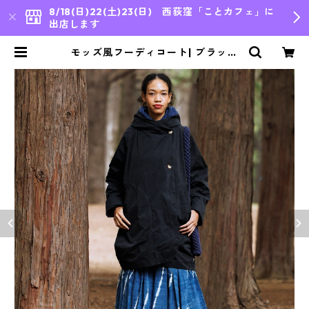
8/18(日)22(土)23(日) 西荻窪「ことカフェ」に
出店します
モッズ風フーディコート| ブラック
｜［PRET POUR PARTIR］ | bleu
japon,