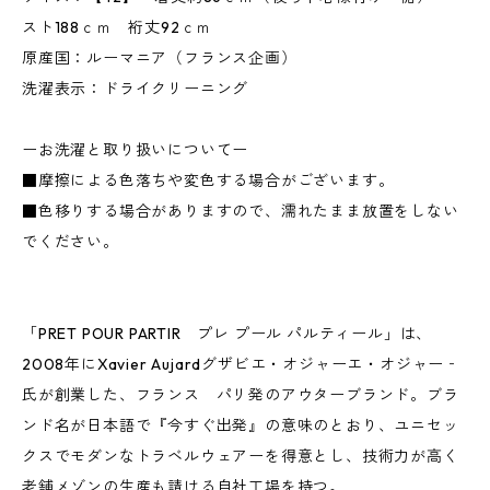
スト188ｃｍ 裄丈92ｃｍ
原産国：ルーマニア（フランス企画）
洗濯表示：ドライクリーニング
ーお洗濯と取り扱いについてー
■摩擦による色落ちや変色する場合がございます。
■色移りする場合がありますので、濡れたまま放置をしない
でください。
「PRET POUR PARTIR プレ プール パルティール」は、
2008年にXavier Aujardグザビエ・オジャーエ・オジャー‐
氏が創業した、フランス パリ発のアウターブランド。ブラ
ンド名が日本語で『今すぐ出発』の意味のとおり、ユニセッ
クスでモダンなトラベルウェアーを得意とし、技術力が高く
老舗メゾンの生産も請ける自社工場を持つ。