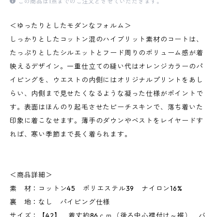
この商品は1点までのご注文とさせていただきます。
＜ゆったりとしたモダンなフォルム＞
しっかりとしたコットン混のハイブリット素材のコートは、
たっぷりとしたシルエットとフード周りのボリューム感が着
映えるデザイン。一重仕立ての縫い代はオレンジカラーのパ
イピングを、ウエストの内側にはオリジナルプリントをあし
らい、内側まで見せたくなるような凝った仕様がポイントで
す。表面はほんのり起毛させたピーチスキンで、落ち着いた
印象に着こなせます。薄手のダウンやベストをレイヤードす
れば、寒い季節まで長く着られます。
＜商品詳細＞
素 材：コットン45 ポリエステル39 ナイロン16%
裏 地：なし パイピング仕様
サイズ：【42】 着丈約86ｃｍ（後ろ中心襟付け～裾） バ