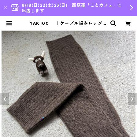
8/18(日)22(土)23(日) 西荻窪「ことカフェ」に
出店します
YAK100 ｜ケーブル編みレッグウ
ォーマー｜ | bleu japon,