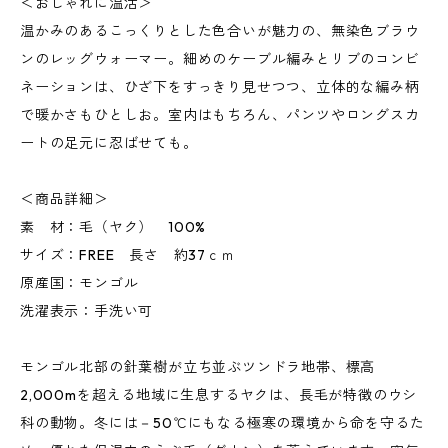
＜おしゃれに温活＞
温かみのあるこっくりとした色合いが魅力の、無染色ブラウ
ンのレッグウォーマー。細めのケーブル編みとリブのコンビ
ネーションは、ひざ下をすっきり見せつつ、立体的な編み柄
で暖かさもひとしお。室内はもちろん、パンツやロングスカ
ートの足元に忍ばせても。
＜商品詳細＞
素 材：毛（ヤク） 100%
サイズ：FREE 長さ 約37ｃｍ
原産国：モンゴル
洗濯表示：手洗い可
モンゴル北部の針葉樹が立ち並ぶツンドラ地帯、標高
2,000mを超える地域に生息するヤクは、長毛が特徴のウシ
科の動物。冬には－50℃にもなる極寒の環境から命を守るた