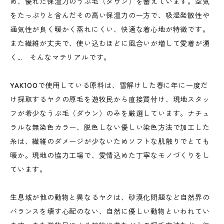
め、優れた保温力のうぶ毛（ダウン）を蓄えています。空気
をたっぷりと含んだその高い保温力の一方で、吸湿発散性や
通気性が良く暖かく蒸れにくい、快適な着心地が特徴です。
また繊維が丈夫で、使い込むほどに風合いが増して愛着が湧
く… そんなマテリアルです。
YAK100で使用している原料は、雪解けした春に年に一度だ
け採取するヤクの原毛を遊牧民から直接買付け、現地スタッ
フが希少なうぶ毛（ダウン）のみを厳選しています。ナチュ
ラルな無染色カラー、脱色しない優しい染色方法で加工した
糸は、繊維のダメージが少ないためソフトな肌触りでとても
暖か。現地の協力工場で、愛情込めた丁寧なモノづくりをし
ています。
生息域が他の動物と異なるヤクは、砂漠化問題など自然界の
バランスを壊す心配のない、自然に優しい動物といわれてい