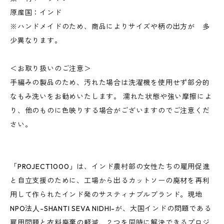
原産国：インド
※ハンドメイドのため、商品によりサイズや柄の出方が 多
少異なります。
＜お取り扱いのご注意＞
手編みの製品のため、汚れた場合は洗濯機を使用せず部分的
なもみ洗いをお勧めいたします。 濡れた状態や強い摩擦によ
り、他のものに色映りする場合がございますのでご注意くだ
さい。
「PROJECT1000」は、インド農村部の女性たちの雇用促進
と自立支援のために、工場から出るカットソーの廃材を再利
用して作られたインド発のサスティナブルブランド。現地
NPO法⼈-SHANTI SEVA NIDHI-が、大国インドの問題である
雇用問題と衣料廃棄の軽減、２つを同時に解決できるプロジ