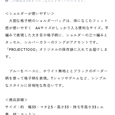
この商品は3点までのご注文とさせていただきます。
＜ショルダーが使いやすい＞
大胆な格子柄のショルダーバッグは、体になじむフィット
感が使いやすく A4サイズがしっかり入る便利なサイズ。平
編みで表現した大き目の格子柄に、ショルダーの三つ編みと
タッセル、シルバーカラーのリングがアクセントです。
「PROJECT1000」オリジナルの保存袋に入れてお届けしま
す。
ブルーをベースに、ホワイト無地ととブラックのボーダー
柄を使って格子柄を表現。Tシャツやデニムなど、シンプル
なスタイルに好相性な色合いです。
＜商品詳細＞
サイズ：約 幅33・マチ2.5・高さ33・持ち手高さ33ｃｍ
素 材：コットン