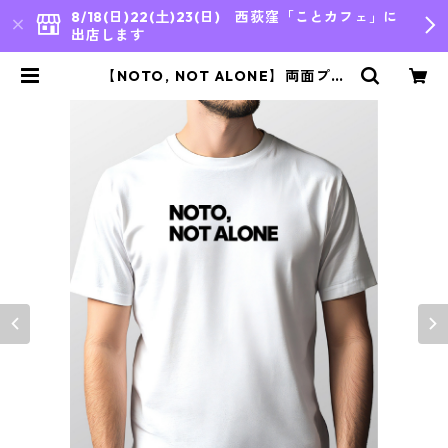
8/18(日)22(土)23(日) 西荻窪「ことカフェ」に
出店します
【NOTO, NOT ALONE】両面プリ
ント／6.2oz ヘビーウェイト ｜白
｜ | bleu japon,