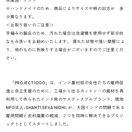
原産国：インド
※ハンドメイドのため、商品によりサイズや柄の出方が 多
少異なります。
＜お取り扱いのご注意＞
手編みの製品のため、汚れた場合は洗濯機を使用せず部分的
なもみ洗いをお勧めいたします。 濡れた状態や強い摩擦によ
り、他のものに色映りする場合がございますのでご注意くだ
さい。
「PROJECT1000」は、インド農村部の女性たちの雇用促
進と自立支援のために、工場から出るカットソーの廃材を再
利用して作られたインド発のサスティナブルブランド。現地
NPO法⼈-SHANTI SEVA NIDHI-が、大国インドの問題である
雇用問題と衣料廃棄の軽減、２つを同時に解決できるプロジ
ェクトとしてスタートしました。