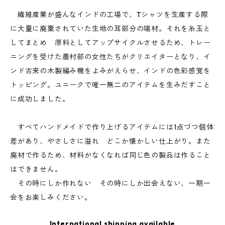
繊維産業が盛んなインドの工場で、Tシャツを生産する際
に大量に廃棄されていた生地の耳部分の端材。それを糸玉と
してまとめ 原料としてアップサイクルさせるため、トレー
ニングを受けた農村部の女性たちがクリエイターとなり、イ
ンド古来の木製編み機をよみがえらせ、インドの色彩感覚を
トッピング。ユニークで唯一無二のアイテムを生みだすこと
に成功しました。
すべてハンドメイドで作り上げるアイテムには1点づつ個体
差があり、やさしさに溢れ どこか懐かしい仕上がり。また
廃材で作るため、材料がなくなれば同じ色の製品は作ること
はできません。
その時にしか作れない その時にしか出会えない、一期一
会をお楽しみください。
International shipping available