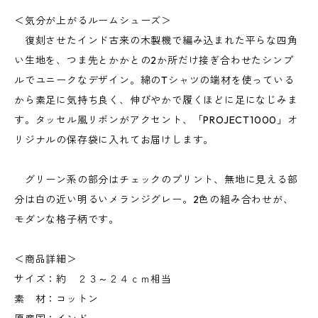
＜気分が上がるルームシューズ＞
復刻させたインド古来の木製機で編み込まれた平らな四角
い生地を、つま先とかかとの2か所だけ接ぎ合わせたシンプ
ルでユニークなデザイン。綿のTシャツの端材を使っている
から素足に気持ち良く、伸びやかで履くほどに足になじみま
す。タッセル風リボンがアクセント、「PROJECT1000」オ
リジナルの保存袋に入れてお届けします。
グリーン系の部分はチェックのプリント、無地に見える部
分は白の近い明るいメランジグレー。2色の組み合わせが、
モダンな格子柄です。
＜商品詳細＞
サイズ：約 ２３～２４ｃｍ相当
素 材：コットン